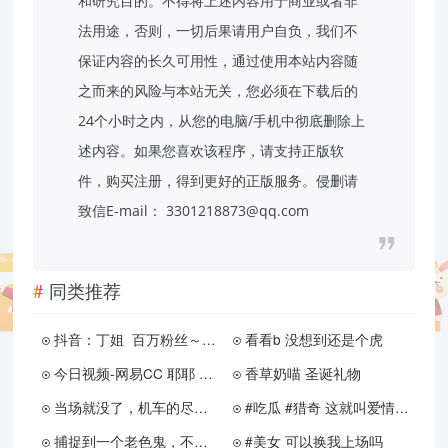
和研究目的。不得将上述内容用于商业或者非
法用途，否则，一切后果请用户自负，我们不
保证内容的长久可用性，通过使用本站内容随
之而来的风险与本站无关，您必须在下载后的
24个小时之内，从您的电脑/手机中彻底删除上
述内容。如果您喜欢该程序，请支持正版软
件，购买注册，得到更好的正版服务。侵删请
致信E-mail： 3301218873@qq.com
同类推荐
抖音：丁姐 百万粉丝～钉钉私播预览
看看b 没想到还是个虎
今日视频-网易CC 耶耶 定制
香草奶喵 圣诞礼物
当场就没了，机车的尽头是什么？
#吃瓜 #猎奇 这就叫爱情！没有钱开房，就在路边扣
捕捉到一个老色鬼，不得不说这个屁股确实挺翘
#美女 可以换我上场吗