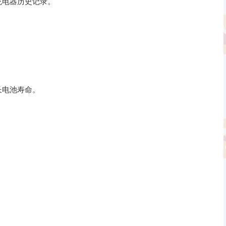
充电器历史记录。
长电池寿命。
。
；