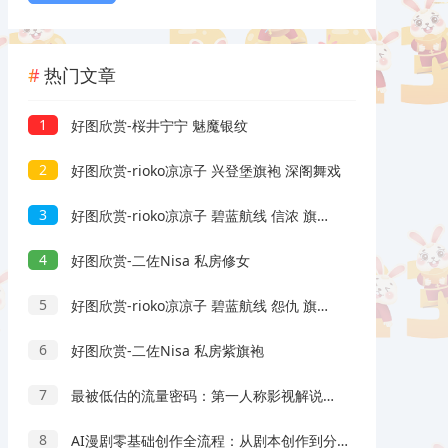
热门文章
1
好图欣赏-桜井宁宁 魅魔银纹
2
好图欣赏-rioko凉凉子 兴登堡旗袍 深阁舞戏
3
好图欣赏-rioko凉凉子 碧蓝航线 信浓 旗袍 相融一梦
4
好图欣赏-二佐Nisa 私房修女
5
好图欣赏-rioko凉凉子 碧蓝航线 怨仇 旗袍 杯盏盈芳华
6
好图欣赏-二佐Nisa 私房紫旗袍
7
最被低估的流量密码：第一人称影视解说，条条爆款100w+！【保姆级教学】
8
AI漫剧零基础创作全流程：从剧本创作到分镜剪辑，全套提示词模板直接落地出片