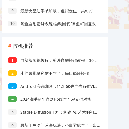
9
最新火星助手破解版，虚拟定位，某钉打卡利器
10
闲鱼自动发货系统/自动回复/闲鱼AI回复系统源码
随机推荐
1
电脑版剪辑教程：剪映详解操作教程（30节课）
2
小红薯批量私信不封号，每日循环操作
3
Android 美颜相机 v11.3.60去广告解锁VIP版
4
2024潮乎新年盲盒H5版本可易支付对接
5
Stable Diffusion 101：构建 AI 艺术的初学者指南教程-16节课-中英字幕
6
最新闲鱼冷门蓝海玩法，小白零成本当天出单日入200+