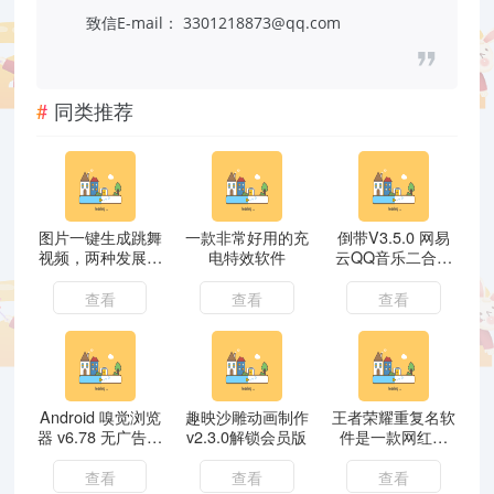
致信E-mail： 3301218873@qq.com
同类推荐
图片一键生成跳舞
一款非常好用的充
倒带V3.5.0 网易
视频，两种发展方
电特效软件
云QQ音乐二合一
向，吸粉效果无敌
支持下载
查看
查看
查看
Android 嗅觉浏览
趣映沙雕动画制作
王者荣耀重复名软
器 v6.78 无广告纯
v2.3.0解锁会员版
件是一款网红软
净版
件，王者荣耀重复
名字可以一键生成
查看
查看
查看