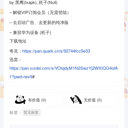
by 黑鹰(lxapk), 耗子(Null)
– 解锁VIP订阅会员（无需登陆）
– 去启动广告、去更新的纯净版
– 兼容华为设备 (耗子)
下载地址
夸克：
https://pan.quark.cn/s/92744fcc5e33
迅雷：
https://pan.xunlei.com/s/VOtqdyM1N2SwzYj2WXIQG4olA
1?pwd=tev9
#
有价值
(0)
无价值
(0)
标签：
暂无标签