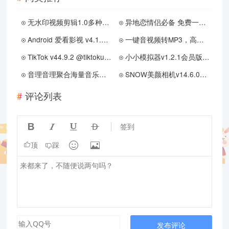
无水印视频剪辑1.0多种剪辑功能多功能APP
异地恋情侣必备 免费一起看的小工具
Android 爱看影视 v4.1.9 去广告纯净版
一键音视频转MP3，高音质兼容车载音响
TikTok v44.9.2 @tiktokupdatez 解锁修改版
小小模拟器v1.2.1会员版（重温经典街机的终极平台）
音理音理聚合海量音乐支持下载
SNOW美颜相机v14.6.0解锁高级版
评论列表




签到


顶
踩
发布评论