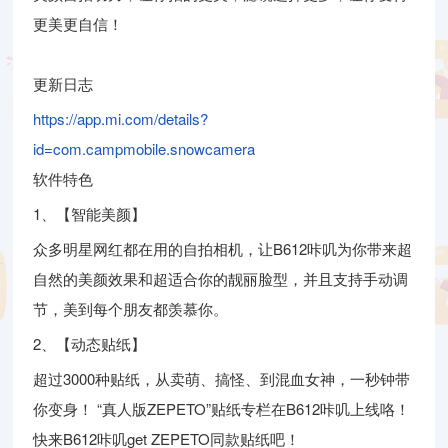
更美更自信！
更新日志
https://app.mi.com/details?
id=com.campmobile.snowcamera
软件特色
1、【智能美颜】
众多明星网红都在用的自拍相机，让B612咔叽为你带来超
自然的美颜效果和超适合你的靓丽脸型，并且支持手动调
节，美到每个朋友都羡慕你。
2、【动态贴纸】
超过3000种贴纸，从卖萌、搞怪、到混血女神，一秒钟带
你变身！ “真人版ZEPETO”贴纸专栏在B612咔叽上线咯！
快来B612咔叽get ZEPETO同款贴纸吧！