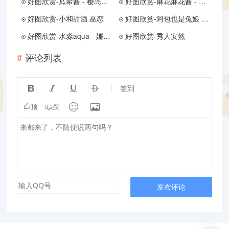
好图欣赏-瓜希酱 - 樱岛麻衣泳装
好图欣赏-麻花麻花酱 - 黑丝JK
好图欣赏-小和甜酒 巫恋
好图欣赏-阿包也是兔娘 11月加冕
好图欣赏-水淼aqua - 娜维娅
好图欣赏-秀人安然
评论列表




签到


顶
踩
发布评论