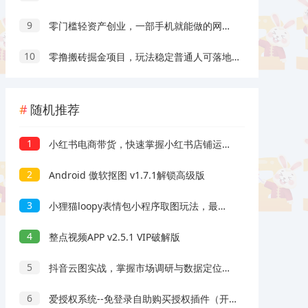
9
零门槛轻资产创业，一部手机就能做的网盘拉新“神级赛道”玩法，简单粗暴月入10000+
10
零撸搬砖掘金项目，玩法稳定普通人可落地的长期副业，月收益轻松10000+
随机推荐
1
小红书电商带货，快速掌握小红书店铺运营，实现开店创收
2
Android 傲软抠图 v1.7.1解锁高级版
3
小狸猫loopy表情包小程序取图玩法，最新出的表情包素材
4
整点视频APP v2.5.1 VIP破解版
5
抖音云图实战，掌握市场调研与数据定位，提升内容种草与转化能力
6
爱授权系统--免登录自助购买授权插件（开源）