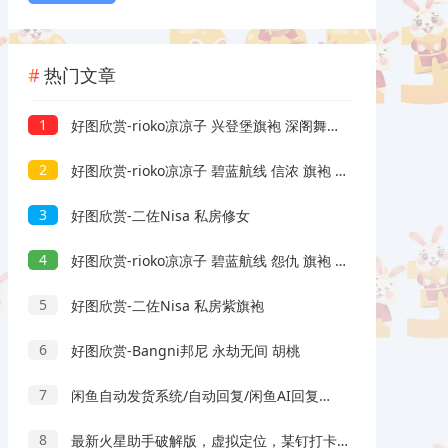
热门文章
1
好图欣赏-rioko凉凉子 兴登堡旗袍 深阁舞戏
2
好图欣赏-rioko凉凉子 碧蓝航线 信浓 旗袍 相融一梦
3
好图欣赏-二佐Nisa 私房修女
4
好图欣赏-rioko凉凉子 碧蓝航线 怨仇 旗袍 杯盏盈芳华
5
好图欣赏-二佐Nisa 私房紫旗袍
6
好图欣赏-Bangni邦尼 永劫无间 胡桃
7
闲鱼自动发货系统/自动回复/闲鱼AI回复系统源码
8
最新火星助手破解版，虚拟定位，某钉打卡利器