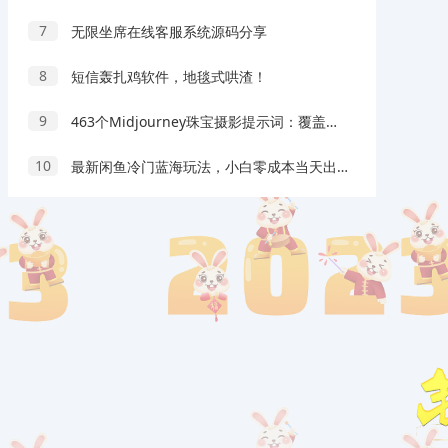
7
无限坐席在线客服系统源码分享
8
短信轰扎鸡软件，地毯式哄渣！
9
463个Midjourney珠宝摄影提示词：覆盖全品类珠宝，AI设计秒出专业效果
10
最新闲鱼冷门蓝海玩法，小白零成本当天出单日入200+