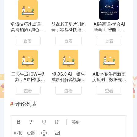
剪辑技巧速成课，
胡说老王切片训练
AI绘画课-学会AI
高清拍摄+调色 转
营，零基础快速掌
绘画 让智能工具
扇子，建筑-抠图
握短视频切片变现
助力创作 释放无
精通，新手秒变剪
技巧
限想象力 AI工具
查看
查看
查看
辑专家
助你成为绘画大师
三步生成10W+视
短剧6.0 AI一键生
A股本轮牛市新高
频，AI制作微
成原创解说视频，
度预测：数据统计
观“小人物世界”科
多平台多方式变
揭示最高点位，散
幻大片，条条万
现，小白轻松操
户如何布局牛市？
查看
查看
查看
赞，1条作品涨粉
作，日入1000+
2.3万
评论列表




签到


顶
踩