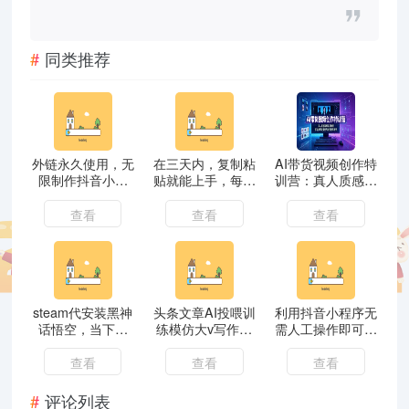
同类推荐
外链永久使用，无
在三天内，复制粘
AI带货视频创作特
限制作抖音小圆
贴就能上手，每天
训营：真人质感视
码、跳转卡片玩法
发布超过300篇内
频生成教程，多品
1月最新版+保姆级
容，一个月轻松赚
类带货案例与运营
查看
查看
查看
制作教程
取五位数收入
矩阵教学
steam代安装黑神
头条文章AI投喂训
利用抖音小程序无
话悟空，当下热
练模仿大v写作手
需人工操作即可实
点，自带流量，方
法
现每天躺赚3000
法得当轻松日入
以上，不需要粉丝
查看
查看
查看
1000+
评论列表