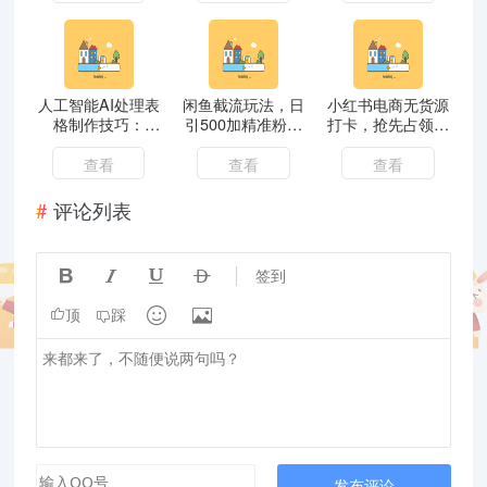
单
天7512
PPT制作等
人工智能AI处理表
闲鱼截流玩法，日
小红书电商无货源
格制作技巧：
引500加精准粉保
打卡，抢先占领小
Excel/WPS三秒
姆级教程
红书无货源电商风
做表，大神到小白
口（10节课）
查看
查看
查看
评论列表




签到


顶
踩
发布评论