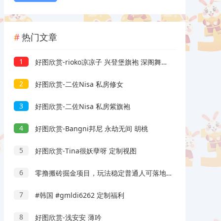
热门文章
1
好图欣赏-rioko凉凉子 兴登堡旗袍 深阁舞戏
2
好图欣赏-二佐Nisa 私房修女
3
好图欣赏-二佐Nisa 私房紫旗袍
4
好图欣赏-Bangni邦尼 永劫无间 胡桃
5
好图欣赏-Tina很妖孽呀 定制视图
6
零撸搬砖掘金项目，玩法稳定普通人可落地的长期副业，月收益轻松10000+
7
#韩国 #gmldi6262 定制福利
8
好图欣赏-浅安安 薄吟