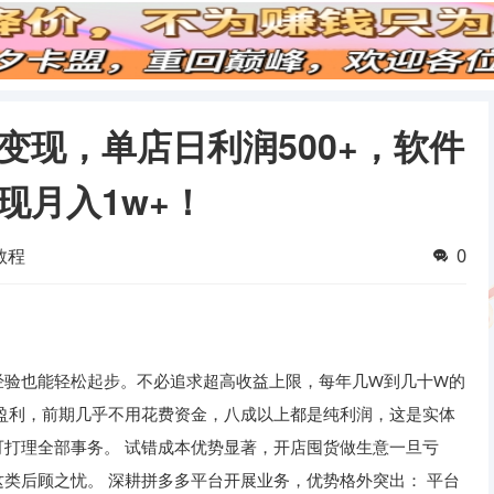
变现，单店日利润500+，软件
现月入1w+！
教程
0
经验也能轻松起步。不必追求超高收益上限，每年几W到几十W的
盈利，前期几乎不用花费资金，八成以上都是纯利润，这是实体
打理全部事务。 试错成本优势显著，开店囤货做生意一旦亏
类后顾之忧。 深耕拼多多平台开展业务，优势格外突出： 平台