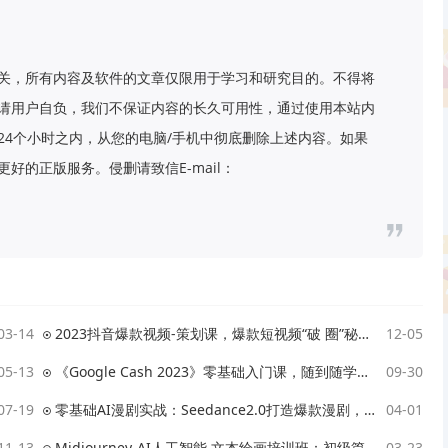
关，所有内容及软件的文章仅限用于学习和研究目的。不得将
请用户自负，我们不保证内容的长久可用性，通过使用本站内
24个小时之内，从您的电脑/手机中彻底删除上述内容。如果
好的正版服务。侵删请致信E-mail：
03-14
2023抖音爆款视频-策划课，爆款短视频“破 圈”秘籍（6节课）
12-05
05-13
《Google Cash 2023》零基础入门课，随到随学，让谷歌公司为你打工！
09-30
07-19
零基础AI漫剧实战：Seedance2.0打造爆款漫剧，全套资料+配套素材
04-01
11-13
Midjourney-AI人工智能 文本绘画培训班：初级篇/中级篇/高级篇（17节）
03-23