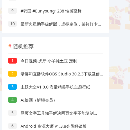
9
#韩国 #Eunyoung1238 性感骚舞
10
最新火星助手破解版，虚拟定位，某钉打卡利器
随机推荐
1
今日视频-虎牙 小羊炖土豆 定制
2
录屏和直播软件OBS Studio 30.2.3下载及使用教程
3
主题大全V1.0.0 海量精美手机主题壁纸
4
AI绘画（解锁会员）
5
网页文字工具知乎解决网页文字不能复制解决右键无法复制粘贴
6
Android 资源大师 v1.3.8会员解锁版