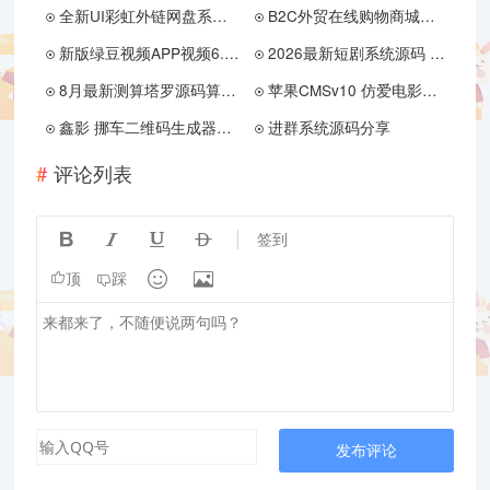
全新UI彩虹外链网盘系统源码前后端美化模板
B2C外贸在线购物商城源码
新版绿豆视频APP视频6.1 免授权源码 插件版
2026最新短剧系统源码 支持广告会员功能齐全短剧源码
8月最新测算塔罗源码算命源码可以运营
苹果CMSv10 仿爱电影MizhiADY模板源码
鑫影 挪车二维码生成器网站源码
进群系统源码分享
评论列表




签到


顶
踩
发布评论