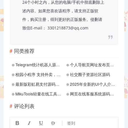
24个小时之内，从您的电脑/手机中彻底删除上
述内容。如果您喜欢该程序，请支持正版软
件，购买注册，得到更好的正版服务。侵删请
致信E-mail： 3301218873@qq.com
同类推荐
Telegram统计机器人源码/TG记账群发机器源码人/TG自动记账全开源版本
个人导航页网址发布页源码 音乐+花瓣特效
校园小程序 支持外卖，同城服务，平台装修，饿了么美团对接，红包，特价，好物，跑腿，蜂鸟，顺丰 闪送等等近百款工具
社交圈子资源社区源码
最新版彩虹易支付源码分享
2025年全新的UI个人介绍网站带光年后台
MikuTools轻量在线工具系统源码，含几十款工具
网页在线客服系统源码多商户带手机端扫码聊天送安装教程文档
评论列表




签到