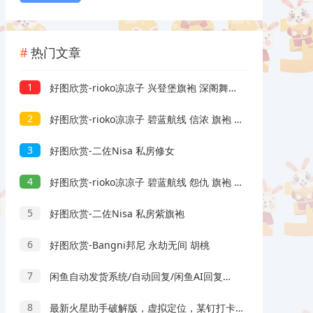
热门文章
1
好图欣赏-rioko凉凉子 兴登堡旗袍 深阁舞戏
2
好图欣赏-rioko凉凉子 碧蓝航线 信浓 旗袍 相融一梦
3
好图欣赏-二佐Nisa 私房修女
4
好图欣赏-rioko凉凉子 碧蓝航线 怨仇 旗袍 杯盏盈芳华
5
好图欣赏-二佐Nisa 私房紫旗袍
6
好图欣赏-Bangni邦尼 永劫无间 胡桃
7
闲鱼自动发货系统/自动回复/闲鱼AI回复系统源码
8
最新火星助手破解版，虚拟定位，某钉打卡利器