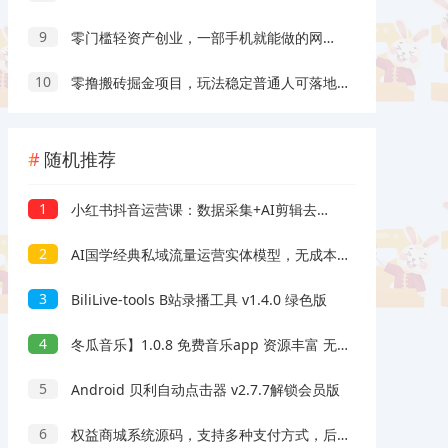
9
零门槛轻资产创业，一部手机就能做的网盘拉新“神级赛道”玩法，简单粗暴月入10000+
10
零撸搬砖掘金项目，玩法稳定普通人可落地的长期副业，月收益轻松10000+
随机推荐
1
小红书抖音运营课：数据采集+AI剪辑去重，选品上架与笔记带货流量技巧
2
AI国学经典私域流量运营实体模型，无成本费、转现快、周期时间短、延续性强，运单号月转现3w
3
BiliLive-tools B站录播工具 v1.4.0 绿色版
4
冬瓜音乐】1.0.8 免费音乐app 资源丰富 无广告
5
Android 贝利自动点击器 v2.7.7解锁会员版
6
权益商城系统源码，支持多种支付方式，后台商品管理，订单管理，串货管理，分站管理