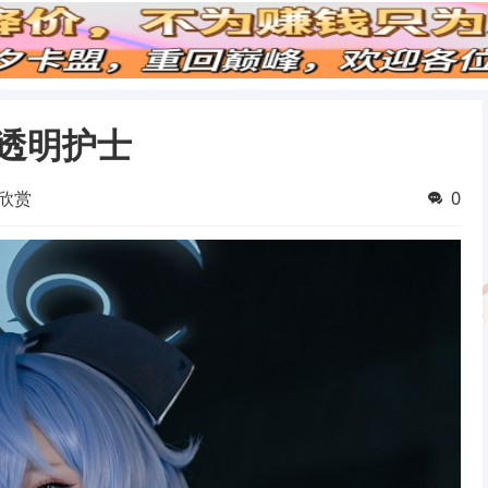
人透明护士
欣赏
0