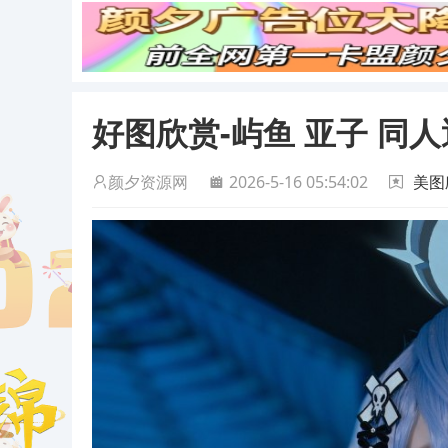
好图欣赏-屿鱼 亚子 同
颜夕资源网
2026-5-16 05:54:02
美图