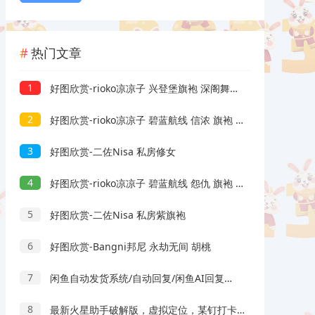
热门文章
1
好图欣赏-rioko凉凉子 兴登堡旗袍 深阁舞戏
2
好图欣赏-rioko凉凉子 碧蓝航线 信浓 旗袍 相融一梦
3
好图欣赏-二佐Nisa 私房修女
4
好图欣赏-rioko凉凉子 碧蓝航线 怨仇 旗袍 杯盏盈芳华
5
好图欣赏-二佐Nisa 私房紫旗袍
6
好图欣赏-Bangni邦尼 永劫无间 胡桃
7
闲鱼自动发货系统/自动回复/闲鱼AI回复系统源码
8
最新火星助手破解版，虚拟定位，某钉打卡利器