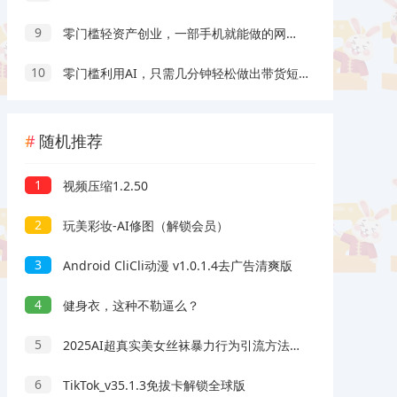
9
零门槛轻资产创业，一部手机就能做的网盘拉新“神级赛道”玩法，简单粗暴月入10000+
10
零门槛利用AI，只需几分钟轻松做出带货短视频，一部手机批量做出精品视频，月入万元
随机推荐
1
视频压缩1.2.50
2
玩美彩妆-AI修图（解锁会员）
3
Android CliCli动漫 v1.0.1.4去广告清爽版
4
健身衣，这种不勒逼么？
5
2025AI超真实美女丝袜暴力行为引流方法，一周1w 粉，使用方便小白可做，躺着赚钱视频收益
6
TikTok_v35.1.3免拔卡解锁全球版