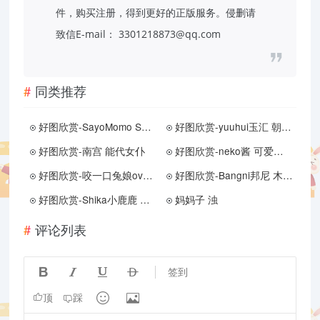
件，购买注册，得到更好的正版服务。侵删请
致信E-mail： 3301218873@qq.com
同类推荐
好图欣赏-SayoMomo Shenhe Goddess
好图欣赏-yuuhui玉汇 朝花夕拾
好图欣赏-南宫 能代女仆
好图欣赏-neko酱 可爱乖巧学妹
好图欣赏-咬一口兔娘ovo 『兔兔班车』No.4琳妮特
好图欣赏-Bangni邦尼 木屋喵语
好图欣赏-Shika小鹿鹿 NIKKE 米哈拉
妈妈子 浊
评论列表




签到


顶
踩