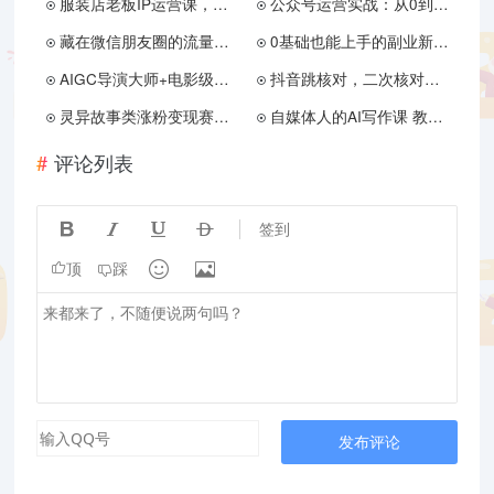
服装店老板IP运营课，从店铺模型到个人IP，账号定位、流量密码及店设、品设等实用内容
公众号运营实战：从0到1的系统突围
藏在微信朋友圈的流量密码，无需发布作品，单日引流100+精准创业粉
0基础也能上手的副业新风口，小说推文项目全攻略，可批量三分钟一个作品
AIGC导演大师+电影级创作双修课：AI创作全流程、角色剪辑、高清渲染实战
抖音跳核对，二次核对，登录核对，老号核对教程
灵异故事类涨粉变现赛道指南，可原创可搬运，三天百粉 日产50+
自媒体人的AI写作课 教你如何看对标的账号和文章、了解爆款逻辑和搞钱领域矩阵的玩法
评论列表




签到


顶
踩
发布评论