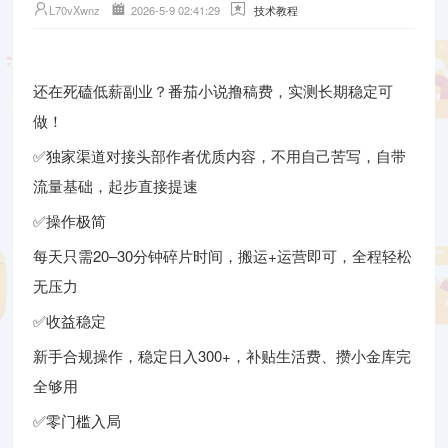
L70vXwnz
2026-5-9 02:41:29
技术教程
还在死磕低薪副业？番茄小说撸稿费，实测长期稳定可
做！
✅独家渠道对接头部作者优质内容，不用自己苦写，自带
流量基础，起步直接提速
✅操作极简
每天只需20–30分钟碎片时间，搬运+运营即可，全程轻松
无压力
✅收益稳定
新手合规操作，稳定日入300+，补贴生活费、攒小金库完
全够用
✅零门槛入局