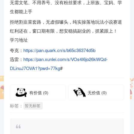
无需文笔、不用养号、没有粉丝要求，上班族、宝妈、学
生都能上手
拒绝割韭菜套路，无虚假噱头，纯实操落地玩法小说赛道
红利还在，窗口期有限，想安稳搞副业的，抓紧跟上！
学习地址
夸克：
https://pan.quark.cn/s/b65c36374d5b
迅雷：
https://pan.xunlei.com/s/VOs4I6jo26kWQd-
DLinuJ7OVA1?pwd=77kg
#
有价值
(0)
无价值
(0)
标签：
暂无标签