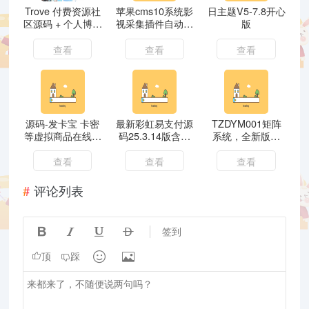
Trove 付费资源社
苹果cms10系统影
日主题V5-7.8开心
区源码 + 个人博客
视采集插件自动分
版
+ 短视频 APP 支
类 萌芽采集插件
持 AI 大模型多支
Pro
查看
查看
查看
付多存储
源码-发卡宝 卡密
最新彩虹易支付源
TZDYM001矩阵
等虚拟商品在线交
码25.3.14版含有
系统，全新版本
易平台
更新包
（市面没有的版
本）
查看
查看
查看
评论列表




签到


顶
踩