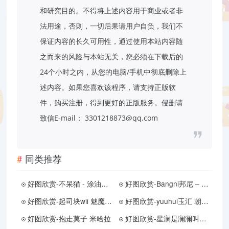
和研究目的。不得将上述内容用于商业或者非
法用途，否则，一切后果请用户自负，我们不
保证内容的长久可用性，通过使用本站内容随
之而来的风险与本站无关，您必须在下载后的
24个小时之内，从您的电脑/手机中彻底删除上
述内容。如果您喜欢该程序，请支持正版软
件，购买注册，得到更好的正版服务。侵删请
致信E-mail： 3301218873@qq.com
同类推荐
好图欣赏-不呆猫 - 涂油教室实习生
好图欣赏-Bangni邦尼 – 魅魔护士
好图欣赏-起司块wii 魅魔梦境
好图欣赏-yuuhui玉汇 朝花夕拾
好图欣赏-抱走莫子 米哈拉
好图欣赏-星澜是澜澜叫澜妹呀 - 继母的朋友们