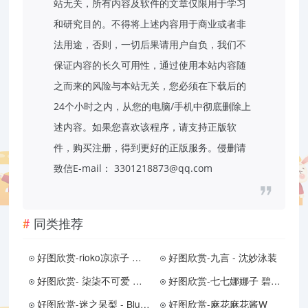
站无关，所有内容及软件的文章仅限用于学习
和研究目的。不得将上述内容用于商业或者非
法用途，否则，一切后果请用户自负，我们不
保证内容的长久可用性，通过使用本站内容随
之而来的风险与本站无关，您必须在下载后的
24个小时之内，从您的电脑/手机中彻底删除上
述内容。如果您喜欢该程序，请支持正版软
件，购买注册，得到更好的正版服务。侵删请
致信E-mail： 3301218873@qq.com
同类推荐
好图欣赏-rioko凉凉子 碧蓝航线 信浓 旗袍 相融一梦
好图欣赏-九言 - 沈妙泳装
好图欣赏- 柒柒不可爱 礁石海岸
好图欣赏-七七娜娜子 碧蓝航线 光荣新春
好图欣赏-迷之呆梨 - Blue蓝色
好图欣赏-麻花麻花酱W