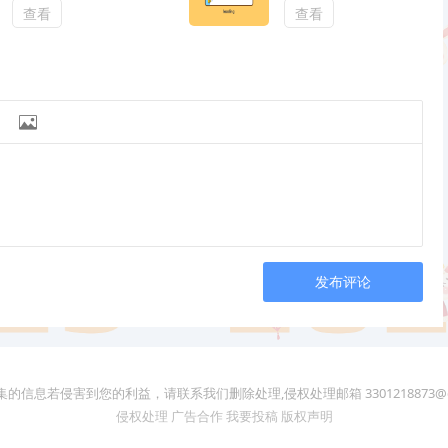
设计，提供个性化练
查看
查看
习题库

发布评论
的信息若侵害到您的利益，请联系我们删除处理,侵权处理邮箱 3301218873@q
侵权处理
广告合作
我要投稿
版权声明