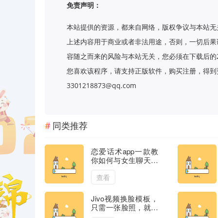
免责声明：
本站提供的资源，都来自网络，版权争议与本站无
上述内容用于商业或者非法用途，否则，一切后果
容随之而来的风险与本站无关，您必须在下载后的
您喜欢该程序，请支持正版软件，购买注册，得到更
3301218873@qq.com
同类推荐
恋爱话术app一款教
你如何与女生聊天，
包含聊天话术、恋爱
话术、撩妹话术、土
查看
味情话等
Jivo视频换脸模板，
只需一张脸照，就能
够轻松的换成您想要