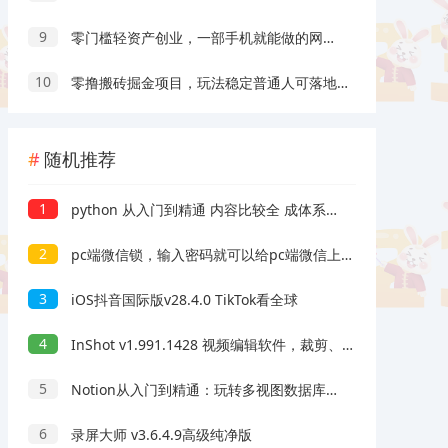
9
零门槛轻资产创业，一部手机就能做的网盘拉新“神级赛道”玩法，简单粗暴月入10000+
10
零撸搬砖掘金项目，玩法稳定普通人可落地的长期副业，月收益轻松10000+
随机推荐
1
python 从入门到精通 内容比较全 成体系 共含43套课程
2
pc端微信锁，输入密码就可以给pc端微信上锁，避免忍离开电脑有人翻自己的微信和聊天记录
3
iOS抖音国际版v28.4.0 TikTok看全球
4
InShot v1.991.1428 视频编辑软件，裁剪、加滤镜、加边框等，解锁专业版
5
Notion从入门到精通：玩转多视图数据库，自动化按钮，AI与团队协作全套功能
6
录屏大师 v3.6.4.9高级纯净版