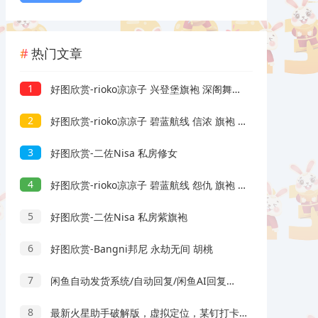
热门文章
1
好图欣赏-rioko凉凉子 兴登堡旗袍 深阁舞戏
2
好图欣赏-rioko凉凉子 碧蓝航线 信浓 旗袍 相融一梦
3
好图欣赏-二佐Nisa 私房修女
4
好图欣赏-rioko凉凉子 碧蓝航线 怨仇 旗袍 杯盏盈芳华
5
好图欣赏-二佐Nisa 私房紫旗袍
6
好图欣赏-Bangni邦尼 永劫无间 胡桃
7
闲鱼自动发货系统/自动回复/闲鱼AI回复系统源码
8
最新火星助手破解版，虚拟定位，某钉打卡利器