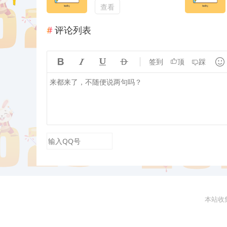
的结果
查看
评论列表





签到
顶
踩
本站收集