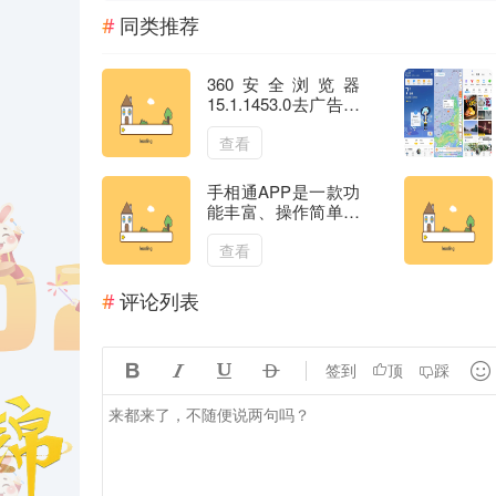
同类推荐
360安全浏览器
15.1.1453.0去广告绿
色便携版
查看
手相通APP是一款功
能丰富、操作简单的
看手相软件
查看
评论列表





签到
顶
踩