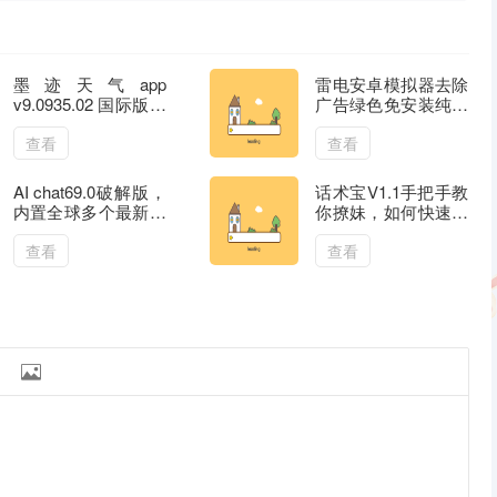
墨迹天气app
雷电安卓模拟器去除
v9.0935.02 国际版解
广告绿色免安装纯净
锁会员修改版
版，雷电模拟器是一
款免费的安卓模拟器
查看
查看
AI chat69.0破解版，
话术宝V1.1手把手教
内置全球多个最新大
你撩妹，如何快速提
模型/最强人工智能
升聊天技巧，脱单处
助手
CP简简单单。
查看
查看
