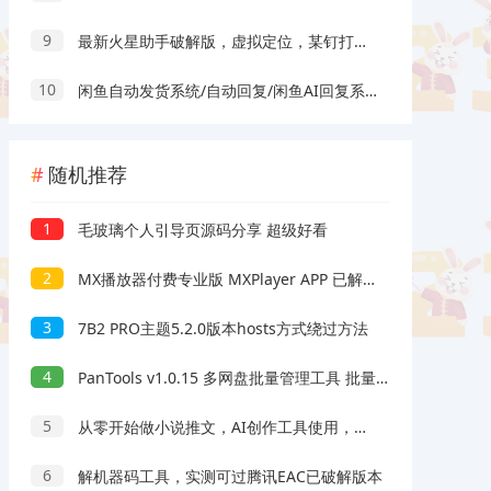
9
最新火星助手破解版，虚拟定位，某钉打卡利器
10
闲鱼自动发货系统/自动回复/闲鱼AI回复系统源码
随机推荐
1
毛玻璃个人引导页源码分享 超级好看
2
MX播放器付费专业版 MXPlayer APP 已解锁高级付费功能 v3.0.13
3
7B2 PRO主题5.2.0版本hosts方式绕过方法
4
PanTools v1.0.15 多网盘批量管理工具 批量分享、转存...
5
从零开始做小说推文，AI创作工具使用，爆单秘诀与运营策略
6
解机器码工具，实测可过腾讯EAC已破解版本