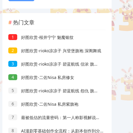
热门文章
1
好图欣赏-桜井宁宁 魅魔银纹
2
好图欣赏-rioko凉凉子 兴登堡旗袍 深阁舞戏
3
好图欣赏-rioko凉凉子 碧蓝航线 信浓 旗袍 相融一梦
4
好图欣赏-二佐Nisa 私房修女
5
好图欣赏-rioko凉凉子 碧蓝航线 怨仇 旗袍 杯盏盈芳华
6
好图欣赏-二佐Nisa 私房紫旗袍
7
最被低估的流量密码：第一人称影视解说，条条爆款100w+！【保姆级教学】
8
AI漫剧零基础创作全流程：从剧本创作到分镜剪辑，全套提示词模板直接落地出片