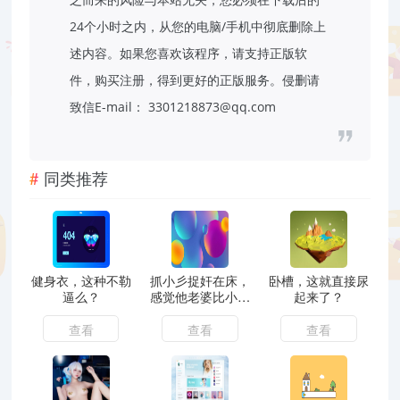
24个小时之内，从您的电脑/手机中彻底删除上
述内容。如果您喜欢该程序，请支持正版软
件，购买注册，得到更好的正版服务。侵删请
致信E-mail： 3301218873@qq.com
同类推荐
健身衣，这种不勒
抓小彡捉奸在床，
卧槽，这就直接尿
逼么？
感觉他老婆比小三
起来了？
漂亮，果然是野花
香
查看
查看
查看