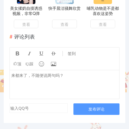
美女揉奶自摸诱惑
快手晨洁骚舞欣赏
哺乳动物是不是都
视频，非常Q弹
喜欢这姿势
查看
查看
查看
评论列表




签到


顶
踩
发布评论