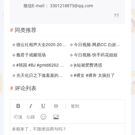
致信E-mail： 3301218873@qq.com
同类推荐
德云社相声大全2020-2024
今日视频-网易CC 白妖妖 定制
瘾君子戒赌现场
今日视频-快手药花姐姐
#韩国 #BJ #gmldi6262 最新定制福利
jk短裙肥臀诱惑
光天化日之下做羞羞的事这合理吗
#裸女 #裸奔 太疯狂了
评论列表




签到


顶
踩