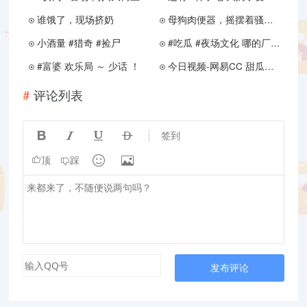
谁饿了，现场挤奶
母狗肉便器，摇摆着骚臀发骚
小酒量 #猎奇 #捡尸
#吃瓜 #夜场文化 哪的厂子那么爽
#富婆 欢乐局 ～ 少话 ！
今日视频-网易CC 甜瓜瓜/奶尤/西瓜 定制
评论列表




签到


顶
踩
发布评论