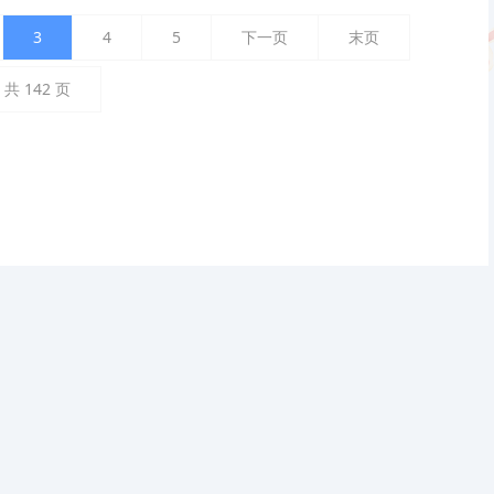
3
4
5
下一页
末页
共
142
页