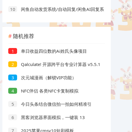
打卡利器
闲鱼自动发货系统/自动回复/闲鱼AI回复系
10
统源码
随机推荐
单日收益四位数的Ai姓氏头像项目
1
Qalculate! 开源跨平台专业计算器 v5.5.1
2
中文绿色版
次元城漫画（解锁VIP功能）
3
NFC伴侣 各类NFC卡复制模拟
4
今日头条结合微信拍一拍如何精准引
5
流？
黑客浏览器界面模拟，一键装 13
6
2025苹果cmsv10短剧模板
7