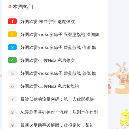
本周热门
好图欣赏-桜井宁宁 魅魔银纹
1
好图欣赏-rioko凉凉子 兴登堡旗袍 深阁舞
2
戏
好图欣赏-rioko凉凉子 碧蓝航线 信浓 旗
3
袍 相融一梦
好图欣赏-二佐Nisa 私房修女
4
好图欣赏-rioko凉凉子 碧蓝航线 怨仇 旗
5
袍 杯盏盈芳华
好图欣赏-二佐Nisa 私房紫旗袍
6
最被低估的流量密码：第一人称影视解
7
说，条条爆款100w+！【保姆级教学】
AI漫剧零基础创作全流程：从剧本创作到
8
分镜剪辑，全套提示词模板直接落地出片
最新火星助手破解版，虚拟定位，某钉
9